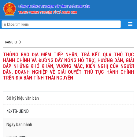
TRANG CHỦ
THÔNG BÁO ĐỊA ĐIỂM TIẾP NHẬN, TRẢ KẾT QUẢ THỦ TỤC
HÀNH CHÍNH VÀ ĐƯỜNG DÂY NÓNG HỖ TRỢ, HƯỚNG DẪN, GIẢI
ĐÁP NHỮNG KHÓ KHĂN, VƯỚNG MẮC, KIẾN NGHỊ CỦA NGƯỜI
DÂN, DOANH NGHIỆP VỀ GIẢI QUYẾT THỦ TỤC HÀNH CHÍNH
TRÊN ĐỊA BÀN TỈNH THÁI NGUYÊN
Số ký hiệu văn bản
42/TB-UBND
Ngày ban hành