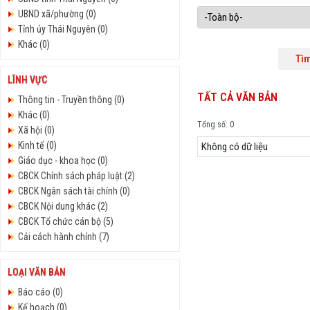
UBND xã/phường (0)
Tỉnh ủy Thái Nguyên (0)
Khác (0)
LĨNH VỰC
TẤT CẢ VĂN BẢN
Thông tin - Truyền thông (0)
Khác (0)
Tổng số: 0
Xã hội (0)
Kinh tế (0)
Không có dữ liệu
Giáo dục - khoa học (0)
CBCK Chính sách pháp luật (2)
CBCK Ngân sách tài chính (0)
CBCK Nội dung khác (2)
CBCK Tổ chức cán bộ (5)
Cải cách hành chính (7)
LOẠI VĂN BẢN
Báo cáo (0)
Kế hoạch (0)