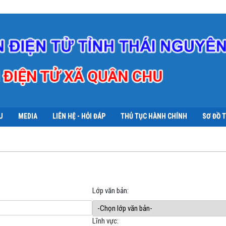
U
MEDIA
LIÊN HỆ - HỎI ĐÁP
THỦ TỤC HÀNH CHÍNH
SƠ ĐỒ 
Lớp văn bản:
Lĩnh vực: