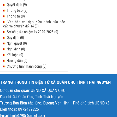
Quyết định (9)
Thông báo (7)
Thông tư (0)
Văn bản chỉ đạo, điều hành của các
cấp về chuyển đổi số (0)
Sơ kết giữa nhiệm kỳ 2020-2025 (0)
Quy định (0)
Nghị quyết (0)
Nghị định (0)
Kết luận (0)
Hướng dẫn (0)
Chương trình hành động (0)
Chỉ thị (0)
Công văn (0)
TRANG THÔNG TIN ĐIỆN TỬ XÃ QUÂN CHU TỈNH THÁI NGUYÊN
Cơ quan chủ quản: UBND XÃ QUÂN CHU
Địa chỉ: Xã Quân Chu, Tỉnh Thái Nguyên
Trưởng Ban Biên tập: Đ/c: Dương Văn Hinh - Phó chủ tịch UBND xã
Điện thoại: 0972479226
Email: hinh8790@gmail.com