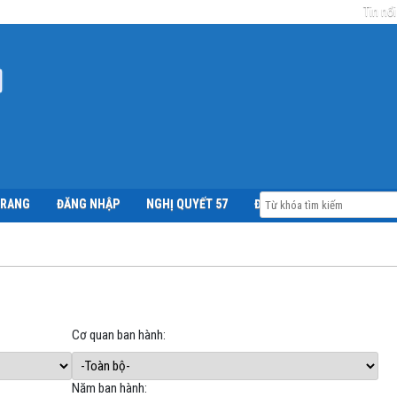
Tin nổi
TRANG
ĐĂNG NHẬP
NGHỊ QUYẾT 57
ĐỀ ÁN 06
Cơ quan ban hành:
Năm ban hành: