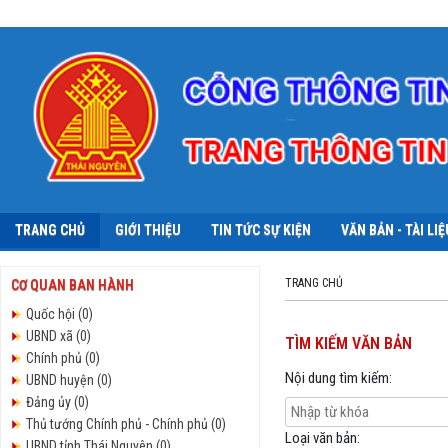
TRANG CHỦ
GIỚI THIỆU
TIN TỨC SỰ KIỆN
VĂN BẢN - TÀI LIỆ
TRANG CHỦ
CƠ QUAN BAN HÀNH
Quốc hội (0)
UBND xã (0)
TÌM KIẾM VĂN BẢN
Chính phủ (0)
Nội dung tìm kiếm:
UBND huyện (0)
Đảng ủy (0)
Thủ tướng Chính phủ - Chính phủ (0)
Loại văn bản:
UBND tỉnh Thái Nguyên (0)