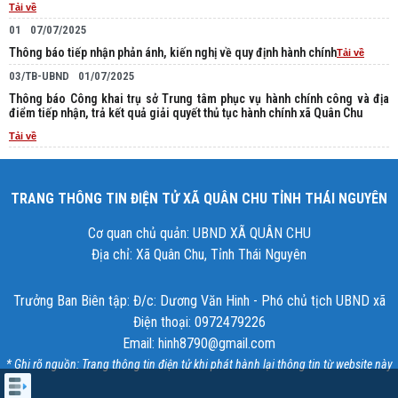
Tải về
01
07/07/2025
Thông báo tiếp nhận phản ánh, kiến nghị về quy định hành chính
Tải về
03/TB-UBND
01/07/2025
Thông báo Công khai trụ sở Trung tâm phục vụ hành chính công và địa
điểm tiếp nhận, trả kết quả giải quyết thủ tục hành chính xã Quân Chu
Tải về
TRANG THÔNG TIN ĐIỆN TỬ XÃ QUÂN CHU TỈNH THÁI NGUYÊN
Cơ quan chủ quản: UBND XÃ QUÂN CHU
Địa chỉ: Xã Quân Chu, Tỉnh Thái Nguyên
Trưởng Ban Biên tập: Đ/c: Dương Văn Hinh - Phó chủ tịch UBND xã
Điện thoại: 0972479226
Email: hinh8790@gmail.com
* Ghi rõ nguồn: Trang thông tin điện tử khi phát hành lại thông tin từ website này