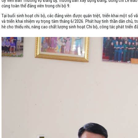
Ủy viên Ban Thường vụ Đảng ủy, Trưởng ban xây dựng Đảng; đồng chí Lê Bảo 
cùng toàn thể đảng viên trong chi bộ 9.
Tại buổi sinh hoạt chi bộ, các đảng viên được quán triệt, triển khai một số v
và triển khai nhiệm vụ trọng tâm tháng 6/2026. Phát huy tinh thần dân chủ, t
hè cho thiếu nhi, nâng cao chất lượng sinh hoạt Chi bộ, công tác phát triển đ