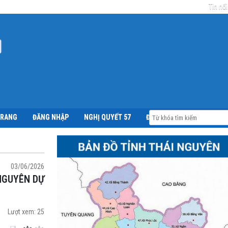
Tin nổi
TRANG
ĐĂNG NHẬP
NGHỊ QUYẾT 57
ĐỀ ÁN 06
03/06/2026
Lượt xem:
25