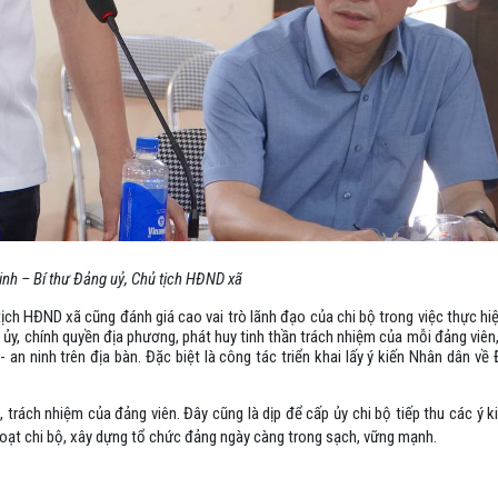
nh – Bí thư Đảng uỷ, Chủ tịch HĐND xã
tịch HĐND xã cũng đánh giá cao vai trò lãnh đạo của chi bộ trong việc thực hi
p ủy, chính quyền địa phương, phát huy tinh thần trách nhiệm của mỗi đảng viê
- an ninh trên địa bàn. Đặc biệt là công tác triển khai lấy ý kiến Nhân dân về
, trách nhiệm của đảng viên. Đây cũng là dịp để cấp ủy chi bộ tiếp thu các ý 
hoạt chi bộ, xây dựng tổ chức đảng ngày càng trong sạch, vững mạnh.