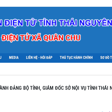
U
MEDIA
LIÊN HỆ - HỎI ĐÁP
THỦ TỤC HÀNH CHÍNH
SƠ ĐỒ 