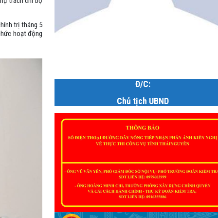
hụ trách chi bộ
hính trị tháng 5
 chức hoạt động
Đ/C:
Chủ tịch UBND