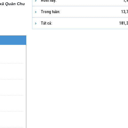
Hôm nay:
1,
xã Quân Chu
Trong tuần:
13,
Tất cả:
181,