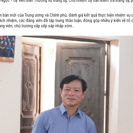
Ngọc - Ủy viên Ban Thường vụ Đảng ủy, Chủ nhiệm Ủy ban kiểm tra Đảng ủy, p
ăn bản mới của Trung ương và Chính phủ; đánh giá kết quả thực hiện nhiệm vụ c
rách nhiệm, các đảng viên đã tập trung thảo luận, đóng góp nhiều ý kiến về tổ
ảng viên, chủ trương sắp xếp sáp nhập xóm...