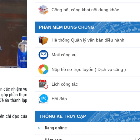
Công bố, công khai nội dung khác
PHẦN MỀM DÙNG CHUNG
Hệ thống Quản lý văn bản điều hành
Mail công vụ
Nộp hồ sơ trực tuyến ( Dịch vụ công )
Lịch công tác
ện các nhiệm vụ
n, góp phần thực
Hỏi đáp
 Đề án thành lập
kiến chỉ đạo của
THỐNG KÊ TRUY CẬP
Đang online: