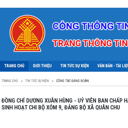
TRANG CHỦ
GIỚI THIỆU
TIN TỨC SỰ KIỆN
VĂN BẢN - TÀI LIỆ
TRANG CHỦ
TIN TỨC SỰ KIỆN
CÔNG TÁC ĐẢNG ĐOÀN
ĐỒNG CHÍ DƯƠNG XUÂN HÙNG - UỶ VIÊN BAN CHẤP HÀNH ĐẢNG BỘ TỈNH, GIÁM ĐỐC SỞ NỘI VỤ TỈNH THÁI NGUYÊN DỰ
SINH HOẠT CHI BỘ XÓM 9, ĐẢNG BỘ XÃ QUÂN CHU