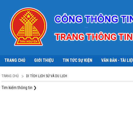
TRANG CHỦ
GIỚI THIỆU
TIN TỨC SỰ KIỆN
VĂN BẢN - TÀI LIỆ
TRANG CHỦ
DI TÍCH LỊCH SỬ VÀ DU LỊCH
Tìm kiếm thông tin
❯