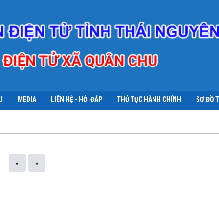
U
MEDIA
LIÊN HỆ - HỎI ĐÁP
THỦ TỤC HÀNH CHÍNH
SƠ ĐỒ 
«
»