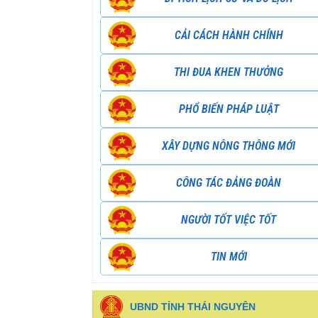
CẢI CÁCH HÀNH CHÍNH
THI ĐUA KHEN THƯỞNG
PHỔ BIẾN PHÁP LUẬT
XÂY DỰNG NÔNG THÔNG MỚI
CÔNG TÁC ĐẢNG ĐOÀN
NGƯỜI TỐT VIỆC TỐT
TIN MỚI
UBND TỈNH THÁI NGUYÊN