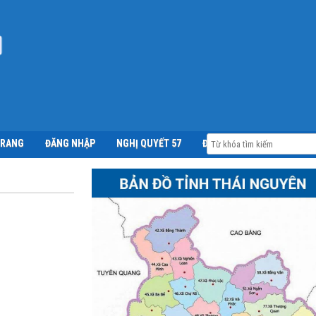
TRANG
ĐĂNG NHẬP
NGHỊ QUYẾT 57
ĐỀ ÁN 06