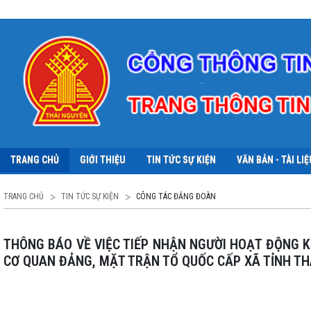
TRANG CHỦ
GIỚI THIỆU
TIN TỨC SỰ KIỆN
VĂN BẢN - TÀI LIỆ
TRANG CHỦ
TIN TỨC SỰ KIỆN
CÔNG TÁC ĐẢNG ĐOÀN
THÔNG BÁO VỀ VIỆC TIẾP NHẬN NGƯỜI HOẠT ĐỘNG KHÔNG CHUYÊN TRÁCH CẤP XÃ VÀO LÀM CÔNG CHỨC TRONG CÁC
CƠ QUAN ĐẢNG, MẶT TRẬN TỔ QUỐC CẤP XÃ TỈNH TH