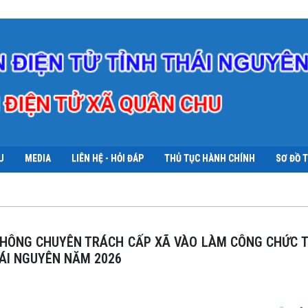
U
MEDIA
LIÊN HỆ - HỎI ĐÁP
THỦ TỤC HÀNH CHÍNH
SƠ ĐỒ 
ÁI NGUYÊN NĂM 2026