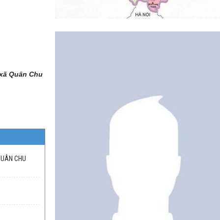
xã Quân Chu
 QUÂN CHU