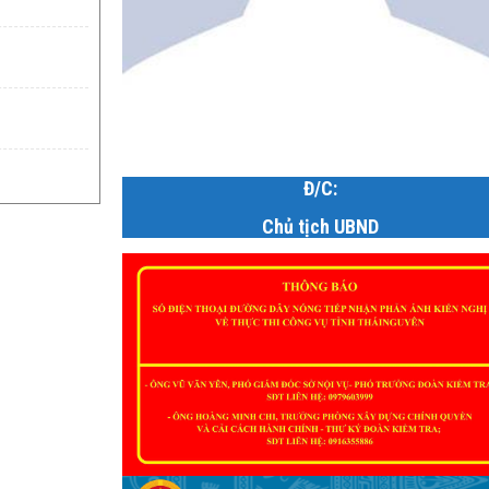
Đ/C:
Chủ tịch UBND