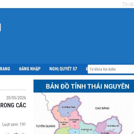
Tin nổi
TRANG
ĐĂNG NHẬP
NGHỊ QUYẾT 57
ĐỀ ÁN 06
20/05/2026
Lượt xem:
191