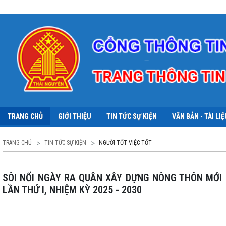
TRANG CHỦ
GIỚI THIỆU
TIN TỨC SỰ KIỆN
VĂN BẢN - TÀI LIỆ
TRANG CHỦ
TIN TỨC SỰ KIỆN
NGƯỜI TỐT VIỆC TỐT
SÔI NỔI NGÀY RA QUÂN XÂY DỰNG NÔNG THÔN MỚI GẮN VỚI CHÀO MỪNG ĐẠI HỘI ĐẠI BIỂU ĐẢNG BỘ XÃ QUÂN CHU
LẦN THỨ I, NHIỆM KỲ 2025 - 2030