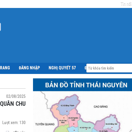
Tin nổi
TRANG
ĐĂNG NHẬP
NGHỊ QUYẾT 57
ĐỀ ÁN 06
02/08/2025
Lượt xem:
130