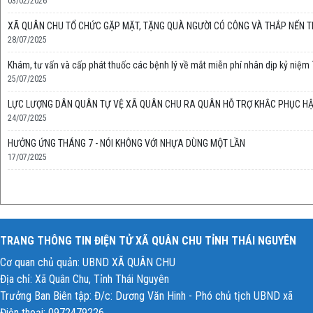
03/02/2026
XÃ QUÂN CHU TỔ CHỨC GẶP MẶT, TẶNG QUÀ NGƯỜI CÓ CÔNG VÀ THẮP NẾN TRI 
28/07/2025
Khám, tư vấn và cấp phát thuốc các bệnh lý về mắt miễn phí nhân dịp kỷ niệm
25/07/2025
LỰC LƯỢNG DÂN QUÂN TỰ VỆ XÃ QUÂN CHU RA QUÂN HỖ TRỢ KHẮC PHỤC HẬ
24/07/2025
HƯỞNG ỨNG THÁNG 7 - NÓI KHÔNG VỚI NHỰA DÙNG MỘT LẦN
17/07/2025
TRANG THÔNG TIN ĐIỆN TỬ XÃ QUÂN CHU TỈNH THÁI NGUYÊN
Cơ quan chủ quản: UBND XÃ QUÂN CHU
Địa chỉ: Xã Quân Chu, Tỉnh Thái Nguyên
Trưởng Ban Biên tập: Đ/c: Dương Văn Hinh - Phó chủ tịch UBND xã
Điện thoại: 0972479226