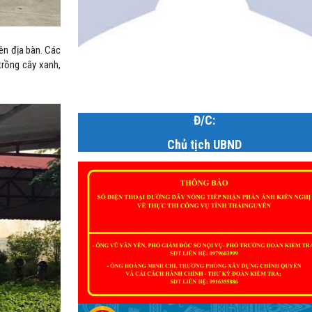
ên địa bàn. Các
trồng cây xanh,
Đ/C:
Chủ tịch UBND