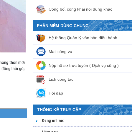
Công bố, công khai nội dung khác
PHẦN MỀM DÙNG CHUNG
Hệ thống Quản lý văn bản điều hành
Mail công vụ
 nông thôn mới.
Nộp hồ sơ trực tuyến ( Dịch vụ công )
, đồng thời góp
Lịch công tác
Hỏi đáp
THỐNG KÊ TRUY CẬP
Đang online: